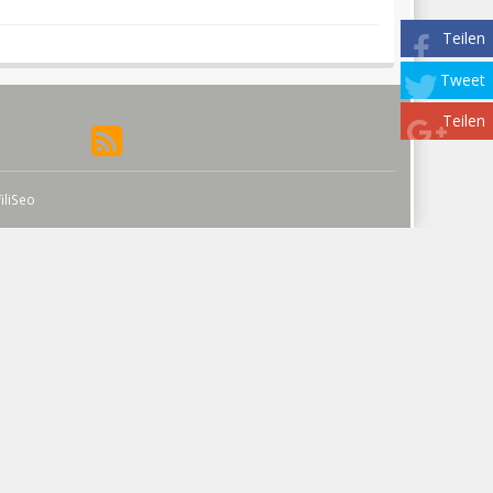
Teilen
Tweet
Teilen
filiSeo