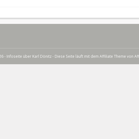
6 - Infoseite über Karl Dönitz - Diese Seite läuft mit dem Affiliate Theme von
Af